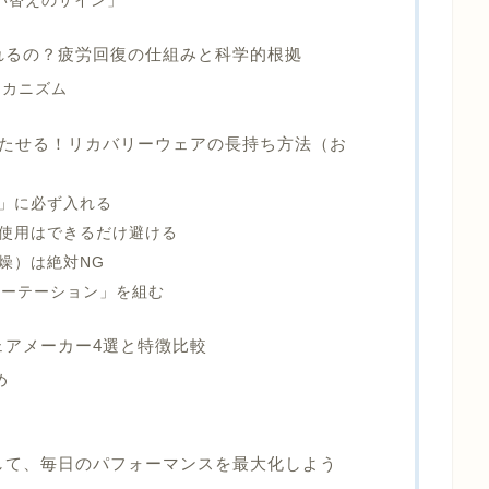
い替えのサイン」
取れるの？疲労回復の仕組みと科学的根拠
メカニズム
年持たせる！リカバリーウェアの長持ち方法（お
」に必ず入れる
の使用はできるだけ避ける
燥）は絶対NG
ローテーション」を組む
ェアメーカー4選と特徴比較
め
れして、毎日のパフォーマンスを最大化しよう