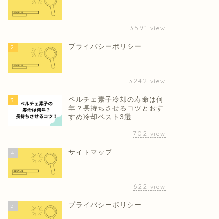
3591
view
プライバシーポリシー
2
3242
view
ペルチェ素子冷却の寿命は何
3
年？長持ちさせるコツとおす
すめ冷却ベスト3選
702
view
サイトマップ
4
622
view
プライバシーポリシー
5