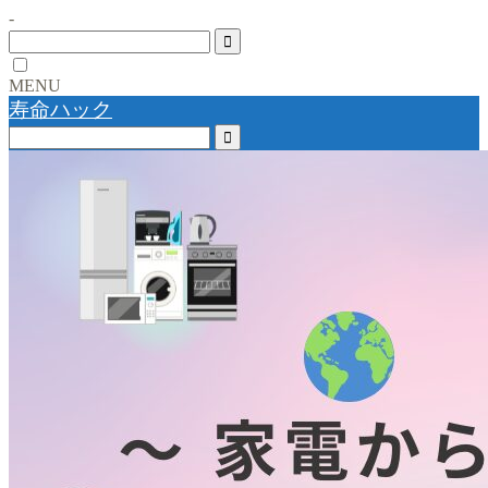
-
MENU
寿命ハック